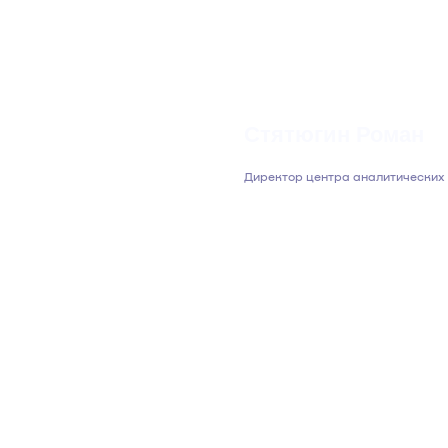
Стятюгин Роман
Директор центра аналитических 