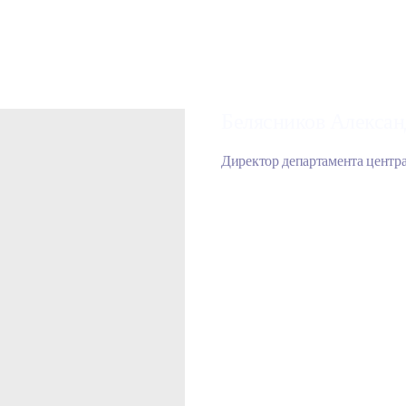
Белясников Алексан
Директор департамента центр